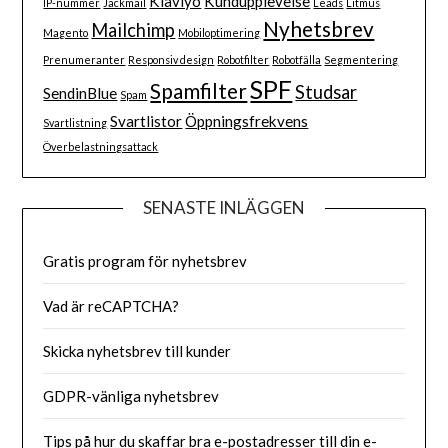
Klaviyo
Kundupplevelse
IP-nummer
Jackmail
Leads
Litmus
Nyhetsbrev
Mailchimp
Magento
Mobiloptimering
Prenumeranter
Responsiv design
Robotfilter
Robotfälla
Segmentering
SPF
Spamfilter
Studsar
SendinBlue
Spam
Svartlistor
Öppningsfrekvens
Svartlistning
Överbelastningsattack
SENASTE INLÄGGEN
Gratis program för nyhetsbrev
Vad är reCAPTCHA?
Skicka nyhetsbrev till kunder
GDPR-vänliga nyhetsbrev
Tips på hur du skaffar bra e-postadresser till din e-