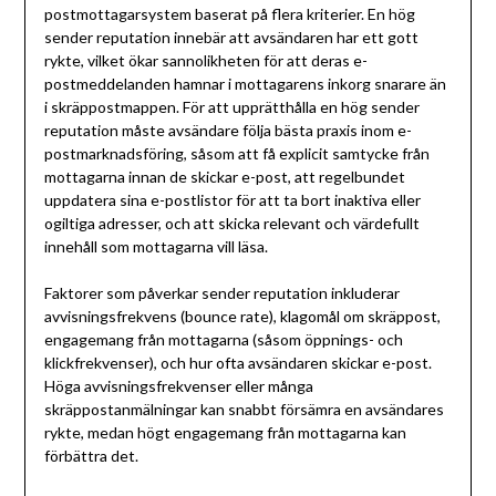
postmottagarsystem baserat på flera kriterier. En hög
sender reputation innebär att avsändaren har ett gott
rykte, vilket ökar sannolikheten för att deras e-
postmeddelanden hamnar i mottagarens inkorg snarare än
i skräppostmappen. För att upprätthålla en hög sender
reputation måste avsändare följa bästa praxis inom e-
postmarknadsföring, såsom att få explicit samtycke från
mottagarna innan de skickar e-post, att regelbundet
uppdatera sina e-postlistor för att ta bort inaktiva eller
ogiltiga adresser, och att skicka relevant och värdefullt
innehåll som mottagarna vill läsa.
Faktorer som påverkar sender reputation inkluderar
avvisningsfrekvens (bounce rate), klagomål om skräppost,
engagemang från mottagarna (såsom öppnings- och
klickfrekvenser), och hur ofta avsändaren skickar e-post.
Höga avvisningsfrekvenser eller många
skräppostanmälningar kan snabbt försämra en avsändares
rykte, medan högt engagemang från mottagarna kan
förbättra det.