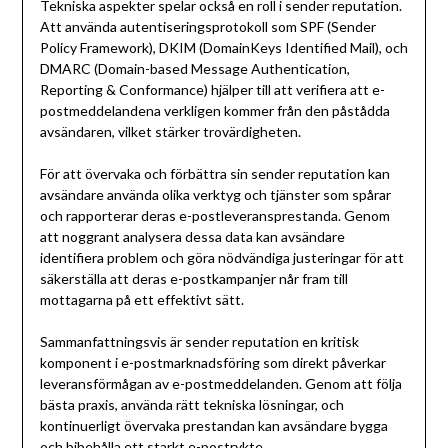
Tekniska aspekter spelar också en roll i sender reputation.
Att använda autentiseringsprotokoll som SPF (Sender
Policy Framework), DKIM (DomainKeys Identified Mail), och
DMARC (Domain-based Message Authentication,
Reporting & Conformance) hjälper till att verifiera att e-
postmeddelandena verkligen kommer från den påstådda
avsändaren, vilket stärker trovärdigheten.
För att övervaka och förbättra sin sender reputation kan
avsändare använda olika verktyg och tjänster som spårar
och rapporterar deras e-postleveransprestanda. Genom
att noggrant analysera dessa data kan avsändare
identifiera problem och göra nödvändiga justeringar för att
säkerställa att deras e-postkampanjer når fram till
mottagarna på ett effektivt sätt.
Sammanfattningsvis är sender reputation en kritisk
komponent i e-postmarknadsföring som direkt påverkar
leveransförmågan av e-postmeddelanden. Genom att följa
bästa praxis, använda rätt tekniska lösningar, och
kontinuerligt övervaka prestandan kan avsändare bygga
och bibehålla ett starkt e-postrykte.