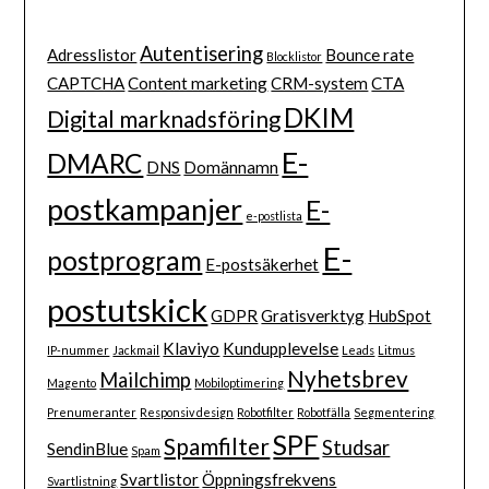
Autentisering
Adresslistor
Bounce rate
Blocklistor
CAPTCHA
Content marketing
CRM-system
CTA
DKIM
Digital marknadsföring
E-
DMARC
DNS
Domännamn
postkampanjer
E-
e-postlista
E-
postprogram
E-postsäkerhet
postutskick
GDPR
Gratisverktyg
HubSpot
Klaviyo
Kundupplevelse
IP-nummer
Jackmail
Leads
Litmus
Nyhetsbrev
Mailchimp
Magento
Mobiloptimering
Prenumeranter
Responsiv design
Robotfilter
Robotfälla
Segmentering
SPF
Spamfilter
Studsar
SendinBlue
Spam
Svartlistor
Öppningsfrekvens
Svartlistning