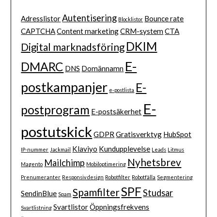
Autentisering
Adresslistor
Bounce rate
Blocklistor
CAPTCHA
Content marketing
CRM-system
CTA
DKIM
Digital marknadsföring
E-
DMARC
DNS
Domännamn
postkampanjer
E-
e-postlista
E-
postprogram
E-postsäkerhet
postutskick
GDPR
Gratisverktyg
HubSpot
Klaviyo
Kundupplevelse
IP-nummer
Jackmail
Leads
Litmus
Nyhetsbrev
Mailchimp
Magento
Mobiloptimering
Prenumeranter
Responsiv design
Robotfilter
Robotfälla
Segmentering
SPF
Spamfilter
Studsar
SendinBlue
Spam
Svartlistor
Öppningsfrekvens
Svartlistning