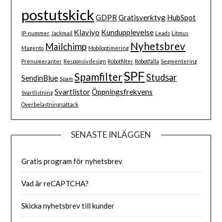
postutskick
GDPR
Gratisverktyg
HubSpot
Klaviyo
Kundupplevelse
IP-nummer
Jackmail
Leads
Litmus
Nyhetsbrev
Mailchimp
Magento
Mobiloptimering
Prenumeranter
Responsiv design
Robotfilter
Robotfälla
Segmentering
SPF
Spamfilter
Studsar
SendinBlue
Spam
Svartlistor
Öppningsfrekvens
Svartlistning
Överbelastningsattack
SENASTE INLÄGGEN
Gratis program för nyhetsbrev
Vad är reCAPTCHA?
Skicka nyhetsbrev till kunder