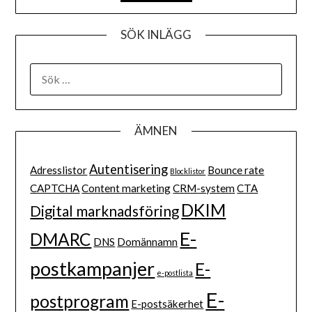
SÖK INLÄGG
ÄMNEN
Autentisering
Adresslistor
Bounce rate
Blocklistor
CAPTCHA
Content marketing
CRM-system
CTA
DKIM
Digital marknadsföring
E-
DMARC
DNS
Domännamn
postkampanjer
E-
e-postlista
E-
postprogram
E-postsäkerhet