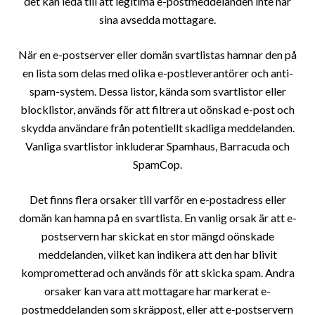
det kan leda till att legitima e-postmeddelanden inte når
sina avsedda mottagare.
När en e-postserver eller domän svartlistas hamnar den på
en lista som delas med olika e-postleverantörer och anti-
spam-system. Dessa listor, kända som svartlistor eller
blocklistor, används för att filtrera ut oönskad e-post och
skydda användare från potentiellt skadliga meddelanden.
Vanliga svartlistor inkluderar Spamhaus, Barracuda och
SpamCop.
Det finns flera orsaker till varför en e-postadress eller
domän kan hamna på en svartlista. En vanlig orsak är att e-
postservern har skickat en stor mängd oönskade
meddelanden, vilket kan indikera att den har blivit
komprometterad och används för att skicka spam. Andra
orsaker kan vara att mottagare har markerat e-
postmeddelanden som skräppost, eller att e-postservern