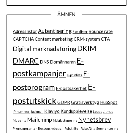
ÄMNEN
Autentisering
Adresslistor
Bounce rate
Blocklistor
CAPTCHA
Content marketing
CRM-system
CTA
DKIM
Digital marknadsföring
E-
DMARC
DNS
Domännamn
postkampanjer
E-
e-postlista
E-
postprogram
E-postsäkerhet
postutskick
GDPR
Gratisverktyg
HubSpot
Klaviyo
Kundupplevelse
IP-nummer
Jackmail
Leads
Litmus
Nyhetsbrev
Mailchimp
Magento
Mobiloptimering
Prenumeranter
Responsiv design
Robotfilter
Robotfälla
Segmentering