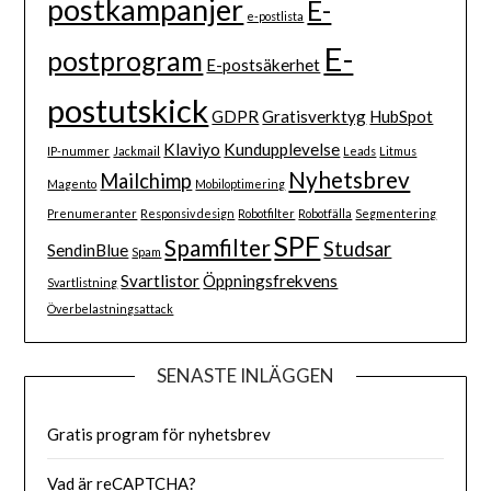
postkampanjer
E-
e-postlista
E-
postprogram
E-postsäkerhet
postutskick
GDPR
Gratisverktyg
HubSpot
Klaviyo
Kundupplevelse
IP-nummer
Jackmail
Leads
Litmus
Nyhetsbrev
Mailchimp
Magento
Mobiloptimering
Prenumeranter
Responsiv design
Robotfilter
Robotfälla
Segmentering
SPF
Spamfilter
Studsar
SendinBlue
Spam
Svartlistor
Öppningsfrekvens
Svartlistning
Överbelastningsattack
SENASTE INLÄGGEN
Gratis program för nyhetsbrev
Vad är reCAPTCHA?