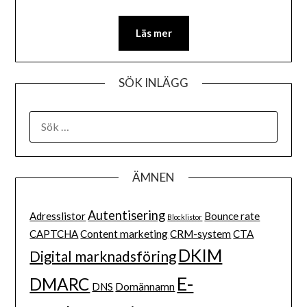
Läs mer
SÖK INLÄGG
ÄMNEN
Autentisering
Adresslistor
Bounce rate
Blocklistor
CAPTCHA
Content marketing
CRM-system
CTA
DKIM
Digital marknadsföring
E-
DMARC
DNS
Domännamn