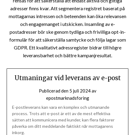
rensas för att säkerställa att endast aktiva och giltiga
adresser finns kvar. Att segmentera registret baserat på
mottagarnas intressen och beteenden kan öka relevansen
och engagemanget i utskicken. Insamling av e-
postadresser bör ske genom tydliga och frivilliga opt-in-
formulär för att säkerställa samtycke och följa lagar som
GDPR. Ett kvalitativt adressregister bidrar till högre
leveransbarhet och bättre kampanjresultat.
Utmaningar vid leverans av e-post
Publicerad den
5 juli 2024
av
epostmarknadsforing
E-postleverans kan vara en komplex och utmanande
process. Trots att e-post är ett av de mest effektiva
sätten att kommunicera med kunder, kan flera faktorer
påverka om ditt meddelande faktiskt når mottagarens
inkorg.